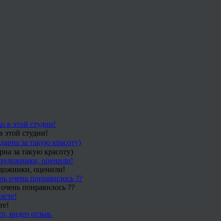
в этой студии!
рна за такую красоту)
удожники, оценили!
 очень понравилось ??
те!