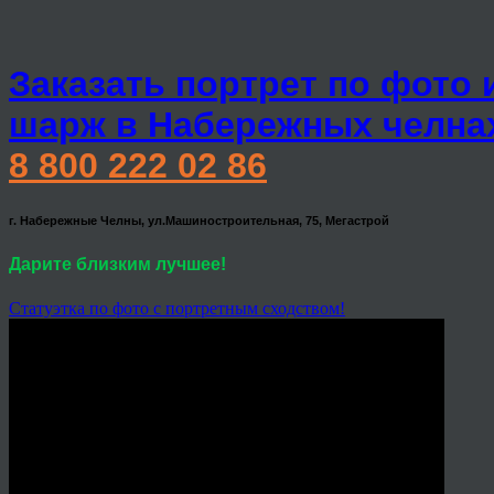
Заказать портрет по фото 
шарж в Набережных челна
8 800 222 02 86
г. Набережные Челны, ул.Машиностроительная, 75, Мегастрой
Дарите близким лучшее!
Статуэтка по фото с портретным сходством!