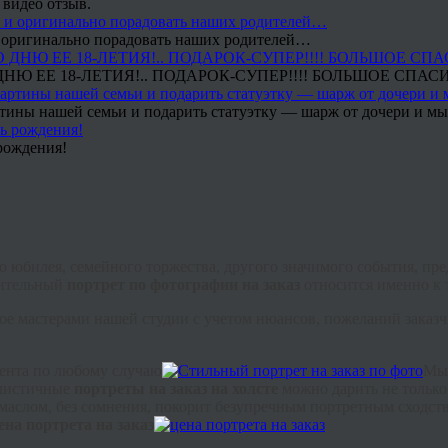
 видео отзыв.
 и оригинально порадовать наших родителей…
Ю ЕЕ 18-ЛЕТИЯ!.. ПОДАРОК-СУПЕР!!!! БОЛЬШОЕ СПАС
тины нашей семьи и подарить статуэтку — шарж от дочери и мы 
рождения!
ю юбилея, семейного торжества, другого значимого события, пр
зительный
портрет по фотографии на заказ
относится именно к 
е мастерами нашей студии с учетом нюансов, пожеланий заказчи
зента по любому случаю
Мы 
алистичные
портреты на заказ на холсте
можно дарить не только
аслом, без сомнения, покорит безупречным портретным сходств
ена портрета на заказ