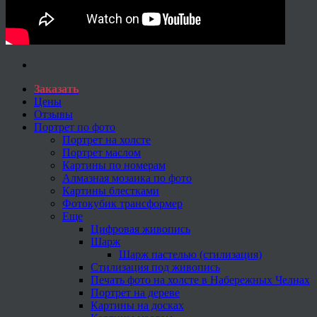
Заказать
Цены
Отзывы
Портрет по фото
Портрет на холсте
Портрет маслом
Картины по номерам
Алмазная мозаика по фото
Картины блестками
Фотокубик трансформер
Еще
Цифровая живопись
Шарж
Шарж пастелью (стилизация)
Стилизация под живопись
Печать фото на холсте в Набережных Челнах
Портрет на дереве
Картины на досках