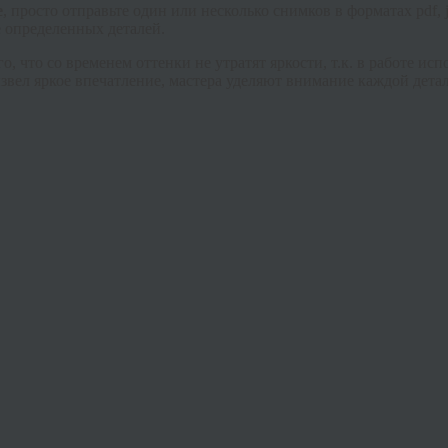
е
, просто отправьте один или несколько снимков в форматах
pdf
,
е определенных деталей.
, что со временем оттенки не утратят яркости, т.к. в работе и
звел яркое впечатление, мастера уделяют внимание каждой дета