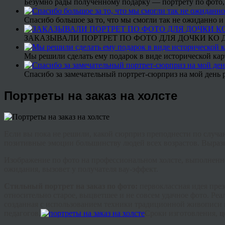
Безумно рады полученному подарку — портрету по фото,
Спасибо большое за то, что мы смогли так не ожиданно
ЗАКАЗЫВАЛИ ПОРТРЕТ ПО ФОТО ДЛЯ ДОЧКИ КО ДН
Мы решили сделать ему подарок в виде исторической кар
Спасибо за замечательный портрет-сюрприз на мой день 
Портреты на заказ на холсте
Если вы пока не решили, какой сюрприз преподнести по случа
позитивные эмоции большинству людей всех возрастов. Выра
Изображение по фото на профессиональном холсте, выполненно
ожидания, вызовет у получателя
вау
-эффект.
Стильный портрет на заказ по фото
:
первоклассная идея пре
относительно старое, выцветшее и не совсем удачное фото. Ре
созданная с использованием техники традиционной живописи м
педагогов.
Сроки изготовления,
ц