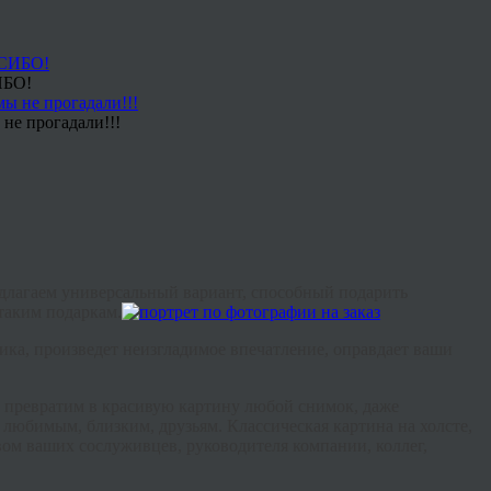
ИБО!
не прогадали!!!
едлагаем универсальный вариант, способный подарить
таким подаркам.
ка, произведет неизгладимое впечатление, оправдает ваши
превратим в красивую картину любой снимок, даже
 любимым, близким, друзьям. Классическая картина на холсте,
ом ваших сослуживцев, руководителя компании, коллег,