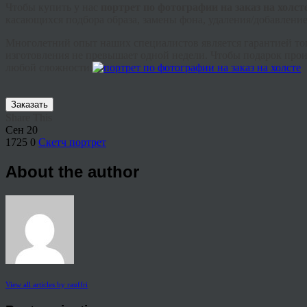
Чтобы купить у нас
портрет по фотографии на заказ на холст
касающихся подбора образа, замены фона, удаления/добавлени
Многолетний опыт наших специалистов является гарантией того
изготовления не превышает одной недели. Чтобы подарок прои
любой сложности.
Заказать
Share This
Сен
20
1725
0
Скетч портрет
About the author
View all articles by rauffri