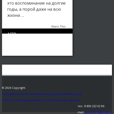
это воспоминание на долгие
годы, а порой даже на всю
жизни. ...
Share This
АПР
0
2813
26
Картины блестками
,
Статьи
© 2026 Copyright.
Пользовательское соглашение на предоставление услуг
Политика конфиденциальности персональных данных
тел.: 8 800 222 02 86
mail:
portret116@mail.ru