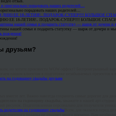
 видео отзыв.
 и оригинально порадовать наших родителей…
Ю ЕЕ 18-ЛЕТИЯ!.. ПОДАРОК-СУПЕР!!!! БОЛЬШОЕ СПАС
тины нашей семьи и подарить статуэтку — шарж от дочери и мы 
рождения!
бы друзьям?
зким, но хотите произвести
WOW
-эффект? Беспроигрышный вар
огаем нашим клиентам в подготовке незабываемых презентов в ви
тых вместе лет. Важно навсегда сохранить самые дорогие для дв
одителям на годовщину свадьбы,
закажите в нашей арт-студии
ий рисунок. Подготовленная персонально для получателя уникал
Всем, для оказался перед д
аказ именного подарка не отнимет много времени. Вам необходи