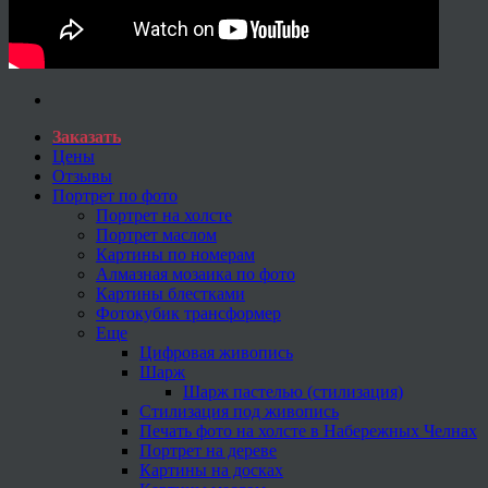
Заказать
Цены
Отзывы
Портрет по фото
Портрет на холсте
Портрет маслом
Картины по номерам
Алмазная мозаика по фото
Картины блестками
Фотокубик трансформер
Еще
Цифровая живопись
Шарж
Шарж пастелью (стилизация)
Стилизация под живопись
Печать фото на холсте в Набережных Челнах
Портрет на дереве
Картины на досках