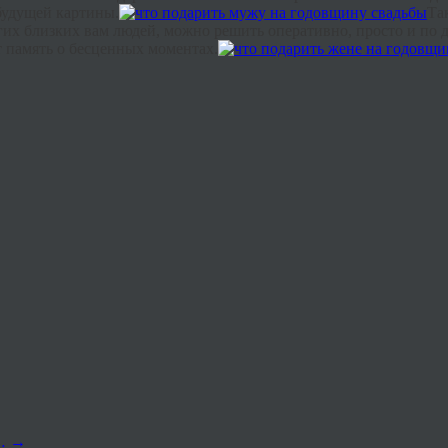
 будущей картины.
Та
гих близких вам людей, можно решить оперативно, просто и по 
т память о бесценных моментах.
е…
→