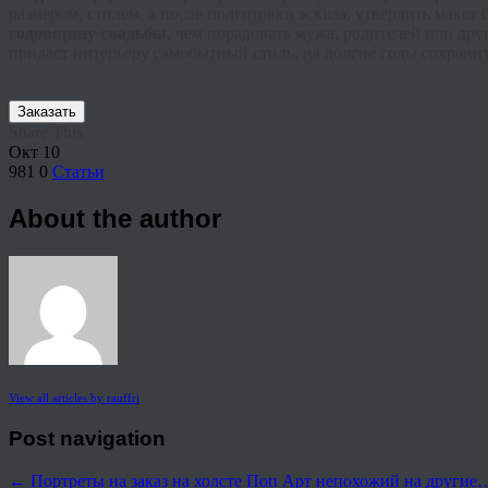
размером, стилем, а после подготовки эскиза, утвердить макет
годовщину свадьбы,
чем порадовать мужа, родителей или дру
придаст интерьеру самобытный стиль, на долгие годы сохрани
Заказать
Share This
Окт
10
981
0
Статьи
About the author
View all articles by rauffri
Post navigation
←
Портреты на заказ на холсте
Поп Арт непохожий на други