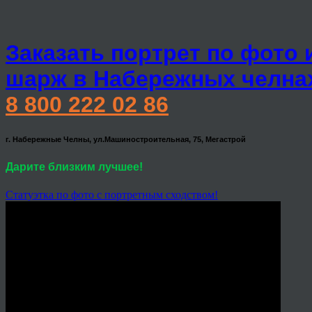
Заказать портрет по фото 
шарж в Набережных челна
8 800 222 02 86
г. Набережные Челны, ул.Машиностроительная, 75, Мегастрой
Дарите близким лучшее!
Статуэтка по фото с портретным сходством!