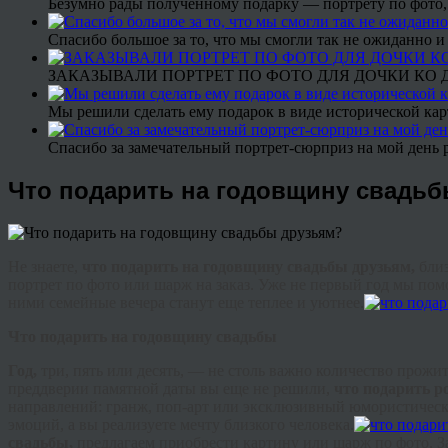
Безумно рады полученному подарку — портрету по фото,
Спасибо большое за то, что мы смогли так не ожиданно
ЗАКАЗЫВАЛИ ПОРТРЕТ ПО ФОТО ДЛЯ ДОЧКИ КО ДН
Мы решили сделать ему подарок в виде исторической кар
Спасибо за замечательный портрет-сюрприз на мой день 
Что подарить на годовщину свадь
Не знаете,
что подарить на годовщину свадьбы друзьям,
бли
портрет по фото или шарж на заказ. Уже не первый год мы пом
ними семейные вечера станут еще теплее и уютнее.
Что подарить на годовщину свадьбы
Год,
три, пять или десять, — не столь важно количество прожи
преддверии памятной даты вы еще не решили,
что подарить р
направлений:
гранж
, поп-арт или эксклюзивный юмористическ
эмоций, а вы реализуете мечту близкого человека.
свадьбы,
предлагаем приобрести картину или шарж по фото. З