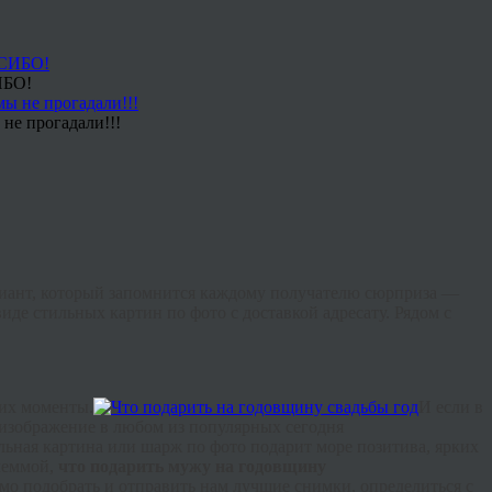
ИБО!
не прогадали!!!
иант, который запомнится каждому получателю сюрприза —
де стильных картин по фото с доставкой адресату. Рядом с
оих моменты.
И если в
 изображение в любом из популярных сегодня
ьная картина или шарж по фото подарит море позитива, ярких
илеммой,
что подарить мужу на годовщину
мо подобрать и отправить нам лучшие снимки, определиться с