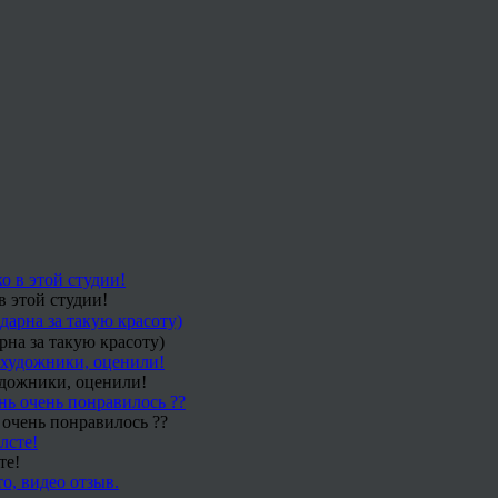
в этой студии!
рна за такую красоту)
удожники, оценили!
 очень понравилось ??
те!