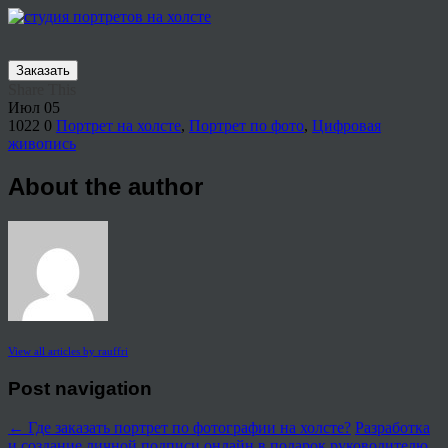
Заказать
Share This
Июл
05
1022
0
Портрет на холсте
,
Портрет по фото
,
Цифровая
живопись
About the author
View all articles by rauffri
Post navigation
←
Где заказать портрет по фотографии на холсте?
Разработка
и создание личной подписи онлайн в подарок руководителю