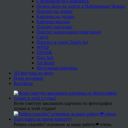
Стилизация под живопись
Печать фото на холсте в Набережных Челнах
Портрет на дереве
Картины на досках
Картины маслом
Портрет пастелью
Портрет карандашом (имитация)
Скетч
Портрет в стиле Touch Art
WPAP
ГРАНЖ
Поп Арт
Art Brush
Модульные картины
3D фигурка по фото
Идеи подарков
Контакты
Всем советую заказывать картины по фотографии
только в этой студии!
Ребята спасибо? огромное за вашу работу❤ очень