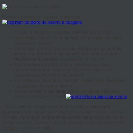
Порядок работы со студией портретов.
Нужно подобрать наиболее удачные фотографии
виновника торжества и любым доступным способом
передать в студию.
Менеджер уточнит все детали будущего портрета
на
заказ
, его стоимость, предложит различные
стили
портретов на холсте
, подходящие к случаю.
После внесения предоплаты начинается работа, в
процессе которой художник будет связываться с
заказчиком для уточнения деталей.
По желанию заказчика, портрет может быть оформлен
подходящей багетной рамой.
Когда портрет
в подарок
готов, его можно забрать,
внеся оставшуюся сумму.
Произведения полностью оригинальны, а
имитация
красками
черт лица, делает человека узнаваемым с первого
взгляда. Приобретя
портрет на холсте цена
которого удивит
умеренностью, именинник или юбиляр получит памятный
подарок на долгие годы.