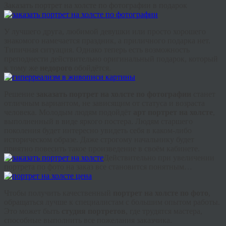
Заказать портрет на холсте по фотографии в подарок
У лучшего друга, любимой девушки или просто хорошего
знакомого намечается праздник, а приличного подарка нет.
Типичная ситуация. Однако теперь есть возможность
преподнести действительно оригинальный подарок, который
к тому же
недорого
обойдётся.
Решение
заказать портрет на холсте по фотографии
станет
отличным вариантом, не зависящим от статуса и возраста
человека. Молодым людям подойдёт
арт портрет на холсте
,
выполненный в виде яркого постера. Людям старшего
поколения будет интересно увидеть себя в каком-либо
историческом образе. Даже строгому начальнику будет
приятно повесить такое произведение в своём кабинете.
Действительно при увеличении
портрета по фото на заказ все становится понятным…
Чтобы получить качественный
портрет на холсте по фото
,
обращаться лучше к специалистам с большим опытом работы.
Это может быть
студия портретов
, где трудятся мастера,
способные выполнить все пожелания заказчика.