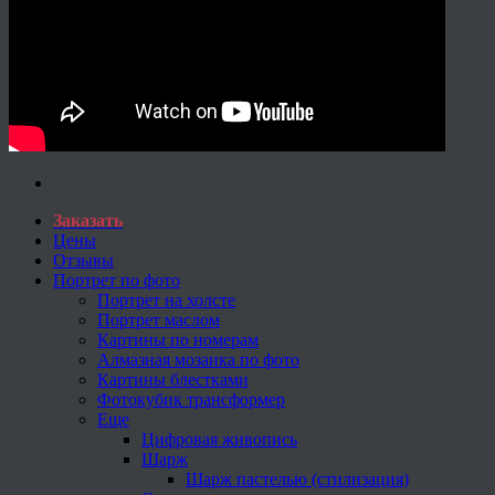
Заказать
Цены
Отзывы
Портрет по фото
Портрет на холсте
Портрет маслом
Картины по номерам
Алмазная мозаика по фото
Картины блестками
Фотокубик трансформер
Еще
Цифровая живопись
Шарж
Шарж пастелью (стилизация)