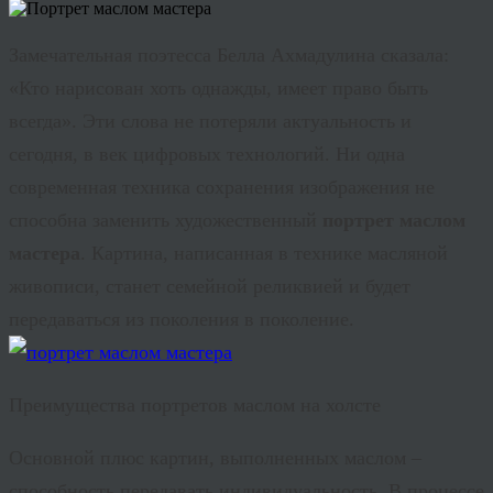
Замечательная поэтесса Белла
Ахмадулина
сказала:
«Кто нарисован хоть однажды, имеет право быть
всегда». Эти слова не потеряли актуальность и
сегодня, в век цифровых технологий. Ни одна
современная техника сохранения изображения не
способна заменить художественный
портрет маслом
мастера
. Картина, написанная в технике масляной
живописи, станет семейной реликвией и будет
передаваться из поколения в поколение.
Преимущества портретов маслом на холсте
Основной плюс картин, выполненных маслом –
способность передавать индивидуальность. В процессе