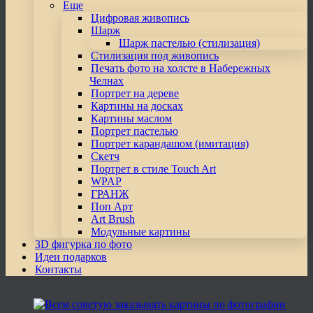
Еще
Цифровая живопись
Шарж
Шарж пастелью (стилизация)
Стилизация под живопись
Печать фото на холсте в Набережных
Челнах
Портрет на дереве
Картины на досках
Картины маслом
Портрет пастелью
Портрет карандашом (имитация)
Скетч
Портрет в стиле Touch Art
WPAP
ГРАНЖ
Поп Арт
Art Brush
Модульные картины
3D фигурка по фото
Идеи подарков
Контакты