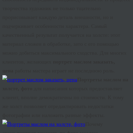
творчества художник не только тщательно
прорисовывает каждую деталь внешности, но и
подчеркивает особенности характера. Самый
качественный результат получается на холсте: этот
материал сложен в обработке, зато с его помощью
можно добиться максимального сходства. Для многих
клиентов, желающих
портрет маслом заказать,
цена
работы мастера играет не последнюю роль.
Портреты маслом на
холсте, фото
для написания которых предоставляет
клиент, вполне демократичны по стоимости. К тому
же холст позволяет отредактировать недостатки
фотографии или наложить разные эффекты.
Почему
стоит
портрет заказать по фото маслом