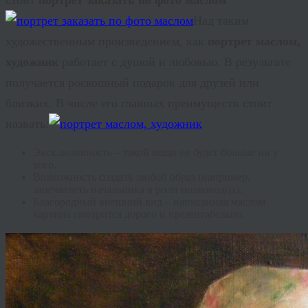
Над таким
художественным произведением, как
портрет маслом,
художник
работает с душой и любовью. В результате
получается роскошный подарок для друзей или
близких. В числе его главных преимуществ стоит
назвать:
Эксклюзивность – такой вещи не будет больше ни у
кого.
Возможность создать любой образ (например,
запечатлеть начальника в роли полководца).
Благородный внешний вид – написанная маслом
картина смотрится дорого и презентабельно.