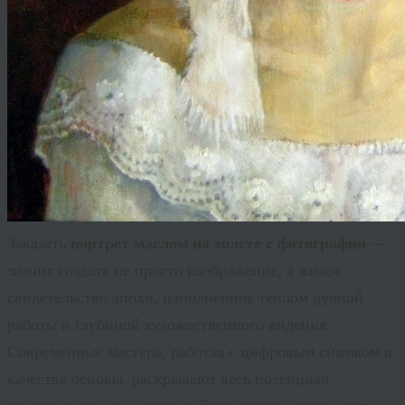
Заказать
портрет маслом на холсте с фотографии
—
значит создать не просто изображение, а живое
свидетельство эпохи, наполненное теплом ручной
работы и глубиной художественного видения.
Современные мастера, работая с цифровым снимком в
качестве основы, раскрывают весь потенциал