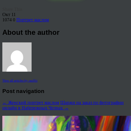
Share This
Окт
11
1074
0
Портрет маслом
About the author
View all articles by rauffri
Post navigation
←
Женский портрет маслом
Шаржи на заказ по фотографии
онлайн в Набережных Челнах
→