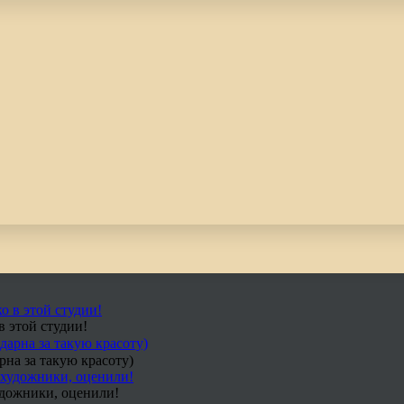
в этой студии!
рна за такую красоту)
удожники, оценили!