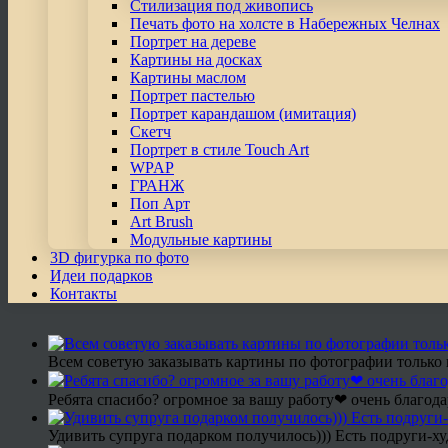
Стилизация под живопись
Печать фото на холсте в Набережных Челнах
Портрет на дереве
Картины на досках
Картины маслом
Портрет пастелью
Портрет карандашом (имитация)
Скетч
Портрет в стиле Touch Art
WPAP
ГРАНЖ
Поп Арт
Art Brush
Модульные картины
3D фигурка по фото
Идеи подарков
Контакты
Всем советую заказывать картины по фотографии только 
Ребята спасибо? огромное за вашу работу❤ очень благода
Удивить супруга подарком получилось))) Есть подруги-х