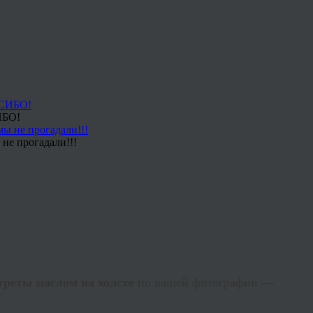
ИБО!
не прогадали!!!
у
треты маслом на холсте
по вашей фотографии —