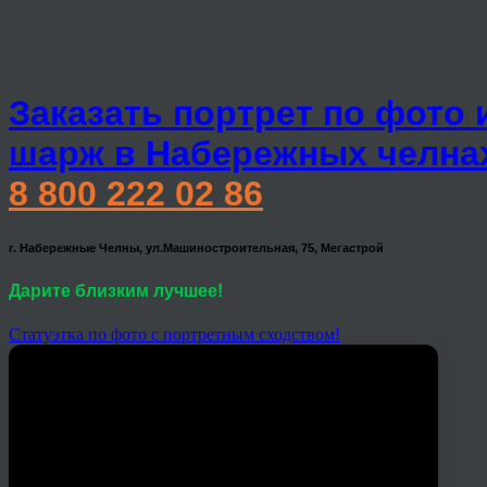
Заказать портрет по фото 
шарж в Набережных челна
8 800 222 02 86
г. Набережные Челны, ул.Машиностроительная, 75, Мегастрой
Дарите близким лучшее!
Статуэтка по фото с портретным сходством!