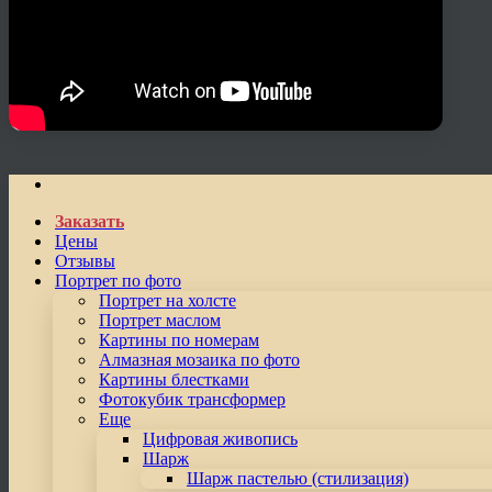
Заказать
Цены
Отзывы
Портрет по фото
Портрет на холсте
Портрет маслом
Картины по номерам
Алмазная мозаика по фото
Картины блестками
Фотокубик трансформер
Еще
Цифровая живопись
Шарж
Шарж пастелью (стилизация)