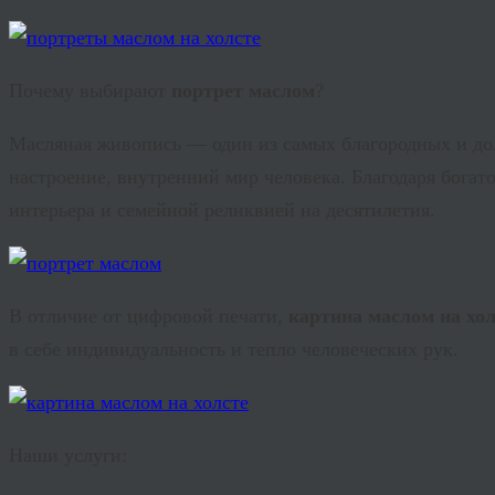
Почему выбирают
портрет маслом
?
Масляная живопись — один из самых благородных и долг
настроение, внутренний мир человека. Благодаря богат
интерьера и семейной реликвией на десятилетия.
В отличие от цифровой печати,
картина маслом на хол
в себе индивидуальность и тепло человеческих рук.
Наши услуги: