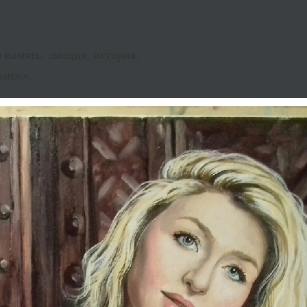
 память, эмоция, история.
ранж».