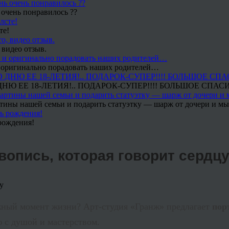
 очень понравилось ??
те!
 видео отзыв.
 и оригинально порадовать наших родителей…
Ю ЕЕ 18-ЛЕТИЯ!.. ПОДАРОК-СУПЕР!!!! БОЛЬШОЕ СПАС
тины нашей семьи и подарить статуэтку — шарж от дочери и мы 
рождения!
вопись, которая говорит сердц
жный момент жизни? Арт-студия «Гранж» предлагает
пор
 с душой и мастерством.