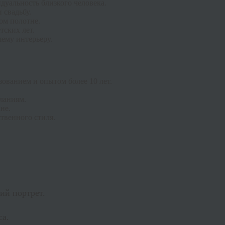
уальность близкого человека.
 свадьбу.
ом полотне.
тских лет.
ему интерьеру.
ванием и опытом более 10 лет.
ланиям.
не.
твенного стиля.
ий портрет.
са.