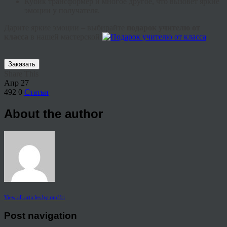
Кубик трансформер и многое другое, что вызовет яркие
эмоции у получателя.
Дарите яркие эмоции – выбирайте
подарок учителю от
класса
в нашей мастерской!
Заказать
Share This
Апр
27
492
0
Статьи
About the author
View all articles by rauffri
Post navigation