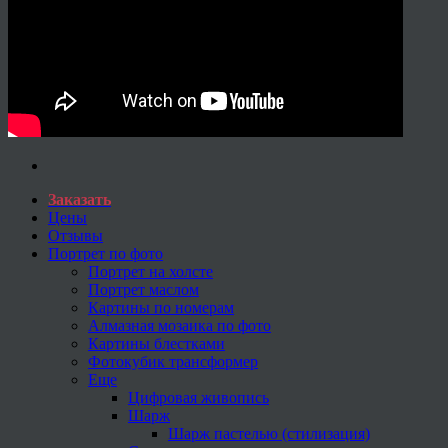
Заказать
Цены
Отзывы
Портрет по фото
Портрет на холсте
Портрет маслом
Картины по номерам
Алмазная мозаика по фото
Картины блестками
Фотокубик трансформер
Еще
Цифровая живопись
Шарж
Шарж пастелью (стилизация)