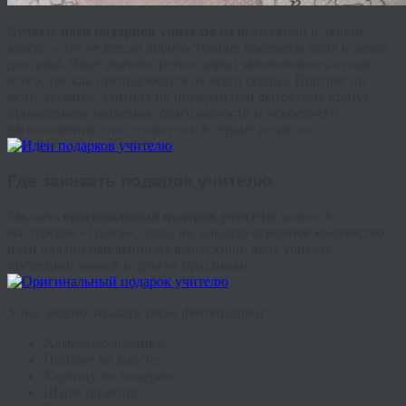
Лучшие
идеи подарков учителю
на выпускной в любом
классе – это не всегда дорогостоящие предметы быта и декор
для дома. Чаще именно фотоподарки запоминаются лучше
всего, так как преподносятся от всего сердца. Портрет по
фото, мозаика, картина по номерам или фотокубик станут
проявлением уважения, благодарности и искреннего
расположения, что отзовется и в сердце педагога.
Где заказать подарок учителю
Заказать
оригинальный подарок учителю
можно в
мастерской «Гранж». Здесь вы найдете огромное количество
идей для поздравлений на выпускной, день учителя,
последний звонок и другие праздники.
У нас можно заказать такие фотоподарки:
Алмазную мозаику;
Портрет на холсте;
Картину по номерам;
Шарж по фото;