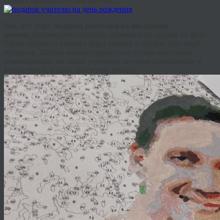
создает праздничное настроение.
Тем, кто ищет
подарки учителям на последний
звонок,
рекомендуем обратить внимание на шаржи по фото.
Такие презенты вызовут бурю эмоций и скрасят грустный
праздник. Шаржи можно подарить не только классному
руководителю, но также учителям, которые преподавали у
ваших детей, и даже директору школы.