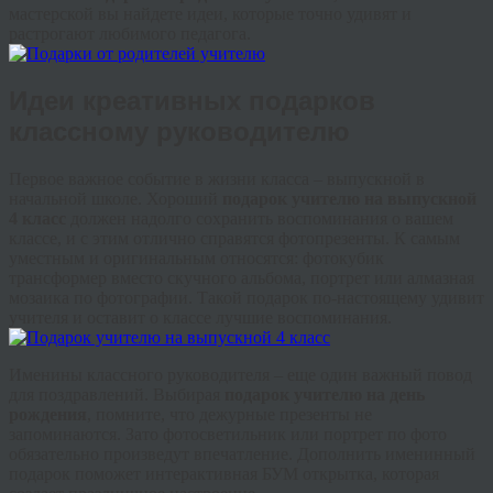
мастерской вы найдете идеи, которые точно удивят и
растрогают любимого педагога.
Идеи креативных подарков
классному руководителю
Первое важное событие в жизни класса – выпускной в
начальной школе. Хороший
подарок учителю на выпускной
4 класс
должен надолго сохранить воспоминания о вашем
классе, и с этим отлично справятся фотопрезенты. К самым
уместным и оригинальным относятся: фотокубик
трансформер вместо скучного альбома, портрет или алмазная
мозаика по фотографии. Такой подарок по-настоящему удивит
учителя и оставит о классе лучшие воспоминания.
Именины классного руководителя – еще один важный повод
для поздравлений. Выбирая
подарок учителю на день
рождения
, помните, что дежурные презенты не
запоминаются. Зато фотосветильник или портрет по фото
обязательно произведут впечатление. Дополнить именинный
подарок поможет интерактивная БУМ открытка, которая