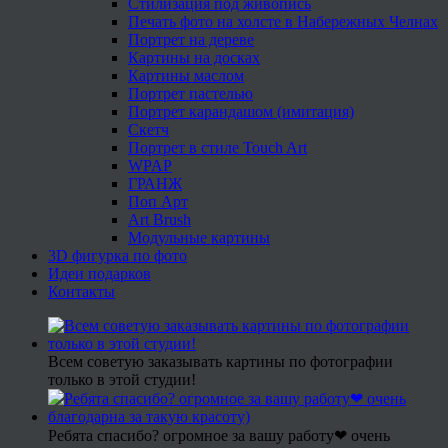
Стилизация под живопись
Печать фото на холсте в Набережных Челнах
Портрет на дереве
Картины на досках
Картины маслом
Портрет пастелью
Портрет карандашом (имитация)
Скетч
Портрет в стиле Touch Art
WPAP
ГРАНЖ
Поп Арт
Art Brush
Модульные картины
3D фигурка по фото
Идеи подарков
Контакты
Всем советую заказывать картины по фотографии
только в этой студии!
Ребята спасибо? огромное за вашу работу❤ очень