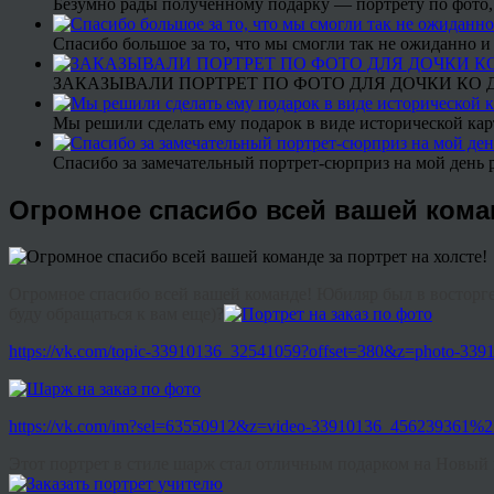
Безумно рады полученному подарку — портрету по фото,
Спасибо большое за то, что мы смогли так не ожиданно
ЗАКАЗЫВАЛИ ПОРТРЕТ ПО ФОТО ДЛЯ ДОЧКИ КО ДН
Мы решили сделать ему подарок в виде исторической кар
Спасибо за замечательный портрет-сюрприз на мой день 
Огромное спасибо всей вашей коман
Огромное спасибо всей вашей команде! Юбиляр был в восторге!
буду обращаться к вам еще)?
https://vk.com/topic-33910136_32541059?offset=380&z=photo-3
https://vk.com/im?sel=63550912&z=video-33910136_456239361%
Этот портрет в стиле шарж стал отличным подарком на Новый г