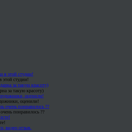
в этой студии!
рна за такую красоту)
удожники, оценили!
 очень понравилось ??
те!