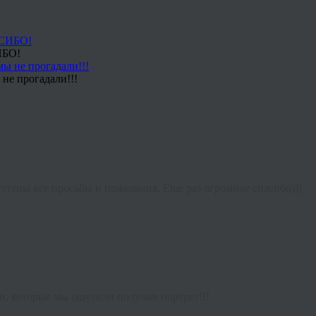
ИБО!
не прогадали!!!
учтены все просьбы и пожелания. Еще раз огромное спасибо)))
и, которые мы ощутили получив портрет!!!