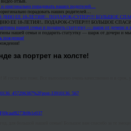
 видео отзыв.
 и оригинально порадовать наших родителей…
Ю ЕЕ 18-ЛЕТИЯ!.. ПОДАРОК-СУПЕР!!!! БОЛЬШОЕ СПАС
тины нашей семьи и подарить статуэтку — шарж от дочери и мы 
рождения!
де за портрет на холсте!
 И гости все тоже. Все выполнено очень качественно и в срок, 
3910136_457296387%2Fpost-33910136_567
2F69caaf8273b9b1e037
од, для большой нашей семьи! Большое вам спасибо за те эмоци