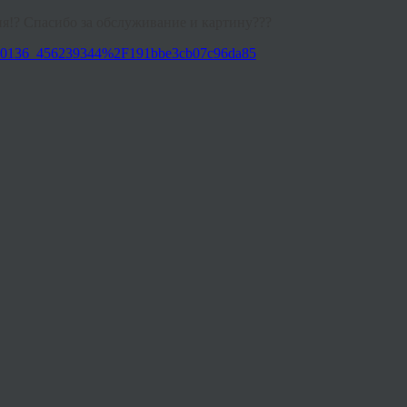
я!? Спасибо за обслуживание и картину???
3910136_456239344%2F191bbe3cb07c96da85