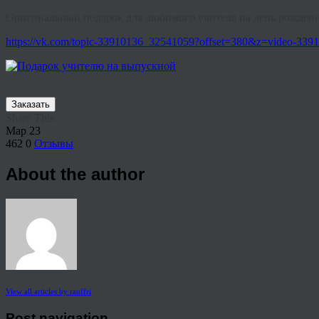
Оригинальный подарок для любимого учителя на день рождени
https://vk.com/topic-33910136_32541059?offset=380&z=video-3
Заказать
Share This
Мар
23
462
0
Отзывы
About the author
View all articles by rauffri
Post navigation