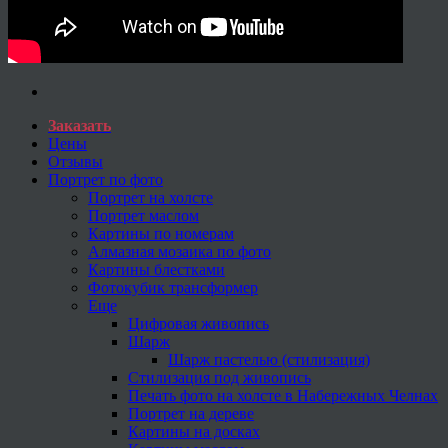
Заказать
Цены
Отзывы
Портрет по фото
Портрет на холсте
Портрет маслом
Картины по номерам
Алмазная мозаика по фото
Картины блестками
Фотокубик трансформер
Еще
Цифровая живопись
Шарж
Шарж пастелью (стилизация)
Стилизация под живопись
Печать фото на холсте в Набережных Челнах
Портрет на дереве
Картины на досках