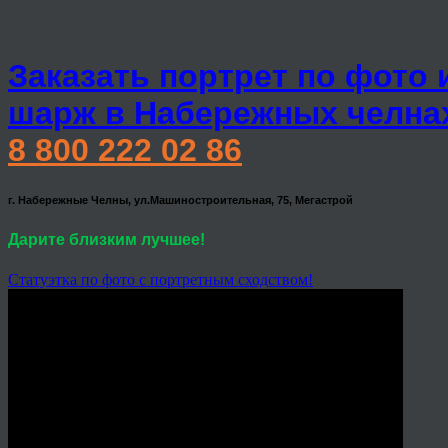
Заказать портрет по фото 
шарж в Набережных челна
8 800 222 02 86
г. Набережные Челны, ул.Машиностроительная, 75, Мегастрой
Дарите близким лучшее!
Статуэтка по фото с портретным сходством!