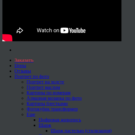
Заказать
Цены
Отзывы
Портрет по фото
Портрет на холсте
Портрет маслом
Картины по номерам
Алмазная мозаика по фото
Картины блестками
Фотокубик трансформер
Еще
Цифровая живопись
Шарж
Шарж пастелью (стилизация)