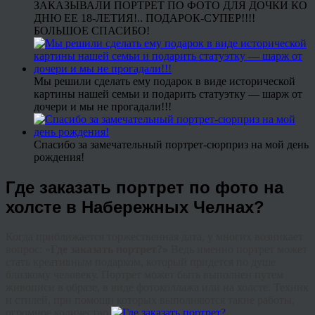
ЗАКАЗЫВАЛИ ПОРТРЕТ ПО ФОТО ДЛЯ ДОЧКИ КО
ДНЮ ЕЕ 18-ЛЕТИЯ!.. ПОДАРОК-СУПЕР!!!!
БОЛЬШОЕ СПАСИБО!
Мы решили сделать ему подарок в виде исторической
картины нашей семьи и подарить статуэтку — шарж от
дочери и мы не прогадали!!!
Спасибо за замечательный портрет-сюрприз на мой день
рождения!
Где заказать портрет по фото на
холсте в Набережных Челнах?
Когда приближается торжественная дата, у многих возникает
вопрос: «
Где заказать портрет?»
Ведь именно портрет может
стать креативным подарком, который придется по душе
близкому человеку. Портрет может быть выполнен путем
живописи в образе, в виде
фотоколлажа
или на холсте. Техник
и стилей, при помощи которых выполняются такие работы,
огромное количество.