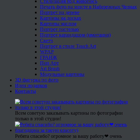
Стилизация под живопись
Печать фото на холсте в Набережных Челнах
Портрет на дереве
Картины на досках
Картины маслом
Портрет пастелью
Портрет карандашом (имитация)
Скетч
Портрет в стиле Touch Art
WPAP
ГРАНЖ
Поп Арт
Art Brush
Модульные картины
3D фигурка по фото
Идеи подарков
Контакты
Всем советую заказывать картины по фотографии
только в этой студии!
Ребята спасибо? огромное за вашу работу❤ очень