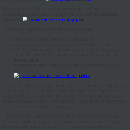
Художники и дизайнеры используют в своей работе
качественные расходные материалы.
Где можно заказать
портрет?
Это можно сделать в интернет-магазине, где:
гарантированный качественный сервис;
оригинальный подарок будет изготовлен в срок;
все пожелания заказчика будут в точности учтены, и
тогда не возникнет вопрос,
где заказать портрет по
фотографии;
профессионалы своего дела сделает работу быстро и
качественно.
Печать портрета будет выполнена на качественном хлопковом
холсте, с использованием красок, которые не выгорают и не
выцветают. Качественная натяжка холста будет произведена
на экологически чистый подрамник. Сотрудники позаботятся
и об установке крепежа-крокодила.
Профессиональные художники пропишут картину маслом, а
также оформят ее в багетную рамку. Теперь вы знаете,
г
де
заказать портрет на холсте
и
где заказать портрет по