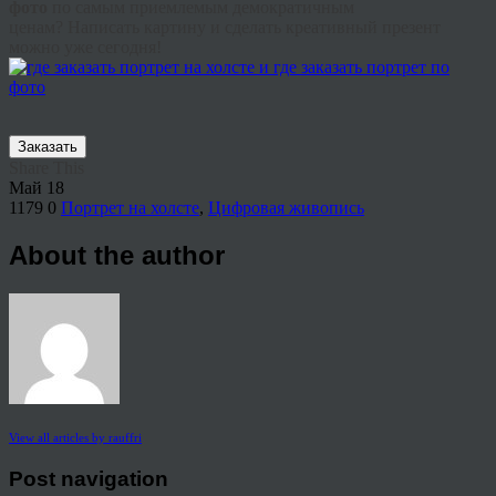
фото
по самым приемлемым демократичным
ценам?
Написать картину и сделать креативный презент
можно уже сегодня!
Заказать
Share This
Май
18
1179
0
Портрет на холсте
,
Цифровая живопись
About the author
View all articles by rauffri
Post navigation