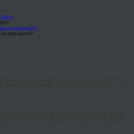
ИБО!
не прогадали!!!
, написанная художником, воспринимается совсем иначе, чем
ь купить
можно в нашей студии по выгодным ценам.
или и жанры живописи. На место портретов барокко пришли
азительное искусство само по себе никогда не выходило из