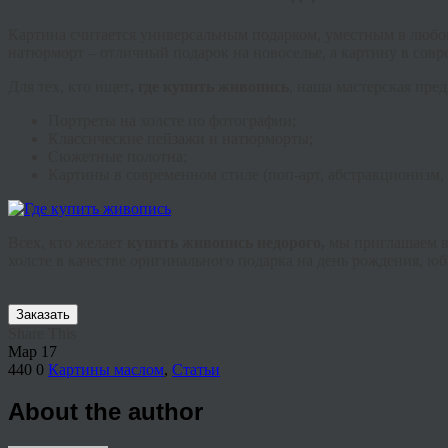
Картина считается универсальным подарком, уместным в любо
натюрморт – отличный подарок на новоселье, а картину в совр
Для тех, кто ищет
, где купить живопись
, наша мастерская пред
Портреты на холсте по фотографии;
Классические пейзажи и натюрморты;
Сюжетные полотна;
Картины в современном стиле (поп-арт, абстракционизм,
Всех, кто желает
купить живопись недорого,
мы приглашаем в 
холсте в качестве оригинального подарка на день рождения, ю
Заказать
Share This
Мар
17
440
0
Картины маслом
,
Статьи
About the author