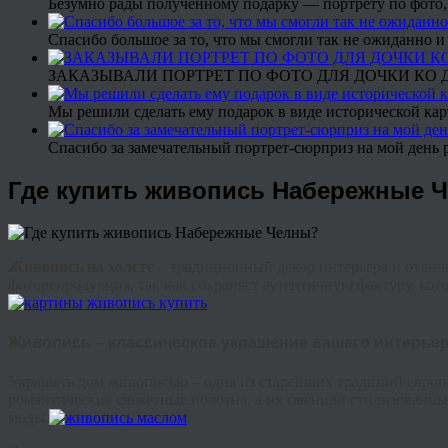
Безумно рады полученному подарку — портрету по фото,
Спасибо большое за то, что мы смогли так не ожиданно
ЗАКАЗЫВАЛИ ПОРТРЕТ ПО ФОТО ДЛЯ ДОЧКИ КО ДН
Мы решили сделать ему подарок в виде исторической кар
Спасибо за замечательный портрет-сюрприз на мой день 
Где купить живопись Набережные 
Живопись на холсте
– традиционный декор интерьера и отлич
фоторепродукция, так как сохраняет аутентичную фактуру, кот
Живопись – классическое украшение вашего интерье
Украшать дом живописью – одна из старейших традиций европ
романтические сюжетные полотна, а их сменили стилизованные 
моды.