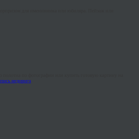
сюрпризом для именинника или юбиляра. Пейзаж или
о полотна по фотографии или купить готовую картину на