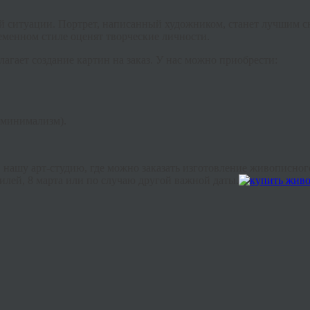
й ситуации. Портрет, написанный художником, станет лучшим 
еменном стиле оценят творческие личности.
лагает создание картин на заказ. У нас можно приобрести:
 минимализм).
нашу арт-студию, где можно заказать изготовление живописног
билей, 8 марта или по случаю другой важной даты.