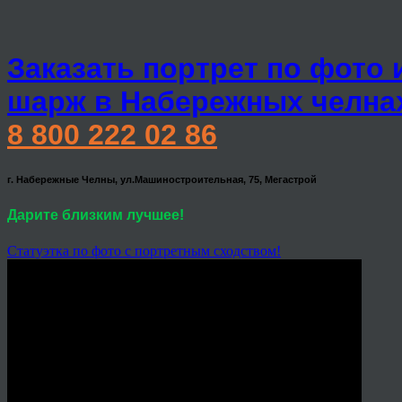
Заказать портрет по фото 
шарж в Набережных челна
8 800 222 02 86
г. Набережные Челны, ул.Машиностроительная, 75, Мегастрой
Дарите близким лучшее!
Статуэтка по фото с портретным сходством!