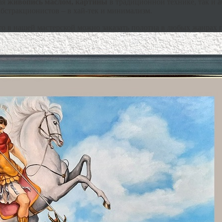
кая
живопись маслом, картины
в традиционной технике, так и 
абстракционистов – в хай-тек и минимализм.
то в нашей мастерской можно заказать полотна в любых жанрах 