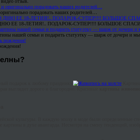
 видео отзыв.
 и оригинально порадовать наших родителей…
Ю ЕЕ 18-ЛЕТИЯ!.. ПОДАРОК-СУПЕР!!!! БОЛЬШОЕ СПАС
тины нашей семьи и подарить статуэтку — шарж от дочери и мы 
рождения!
Челны?
ный подарок к любому празднику.
Картина
орая выглядит дорого и благородно. Красивые
картины живопис
ра
ейской культуры. В каждую эпоху в моде были определенные ст
картины в духе авангарда. Несмотря на смену тенденций, изобр