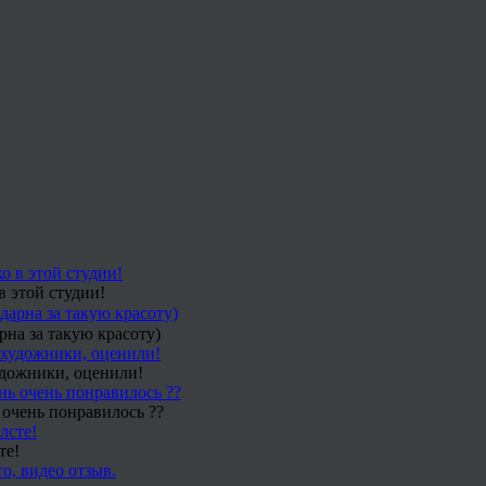
в этой студии!
рна за такую красоту)
удожники, оценили!
 очень понравилось ??
те!