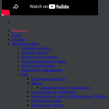
Заказать
Цены
Отзывы
Портрет по фото
Портрет на холсте
Портрет маслом
Картины по номерам
Алмазная мозаика по фото
Картины блестками
Фотокубик трансформер
Еще
Цифровая живопись
Шарж
Шарж пастелью (стилизация)
Стилизация под живопись
Печать фото на холсте в Набережных Челнах
Портрет на дереве
Картины на досках